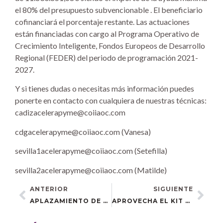
el 80% del presupuesto subvencionable . El beneficiario
cofinanciará el porcentaje restante. Las actuaciones
están financiadas con cargo al Programa Operativo de
Crecimiento Inteligente, Fondos Europeos de Desarrollo
Regional (FEDER) del periodo de programación 2021-
2027.
Y si tienes dudas o necesitas más información puedes
ponerte en contacto con cualquiera de nuestras técnicas:
cadizacelerapyme@coiiaoc.com
cdgacelerapyme@coiiaoc.com (Vanesa)
sevilla1acelerapyme@coiiaoc.com (Setefilla)
sevilla2acelerapyme@coiiaoc.com (Matilde)
ANTERIOR
SIGUIENTE
APLAZAMIENTO DE LA JORNADA SOBRE FACTURA ELECTRÓNICA EN VALENCINA DE LA CONCEPCIÓN
APROVECHA EL KIT DIGITAL Y ACELERA EL CRECIMIENTO DE TU NEGOCIO CON LA PRÓXIMA JORNADA DE ACELERA PYME COIIAOC