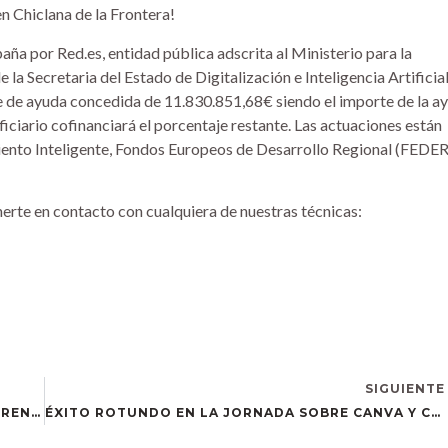
n Chiclana de la Frontera!
ña por Red.es, entidad pública adscrita al Ministerio para la
 la Secretaria del Estado de Digitalización e Inteligencia Artificial
 de ayuda concedida de 11.830.851,68€ siendo el importe de la a
ciario cofinanciará el porcentaje restante. Las actuaciones están
ento Inteligente, Fondos Europeos de Desarrollo Regional (FEDER
erte en contacto con cualquiera de nuestras técnicas:
SIGUIENTE
POTENCIA TU MARCA CON CANVA Y CAPCUT: APRENDE A CREAR CONTENIDO VISUAL DE IMPACTO CON NUESTRO PRÓXIMA TALLER
ÉXITO ROTUNDO EN LA JORNADA SOBRE CANVA Y CAPCUT CELEBRADA EN SEVILLA