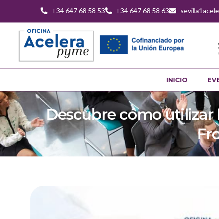
+34 647 68 58 53
+34 647 68 58 63
sevilla1ace
INICIO
EV
Descubre cómo utilizar l
Fr