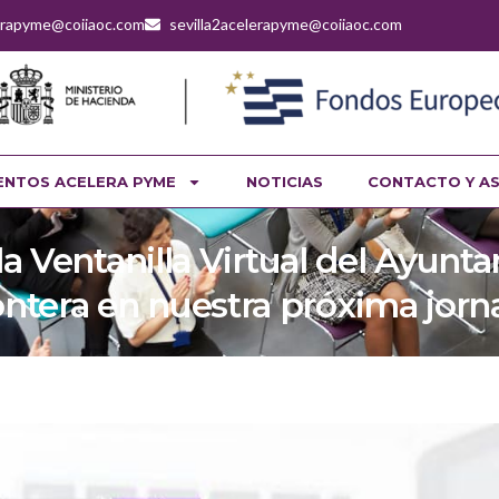
lerapyme@coiiaoc.com
sevilla2acelerapyme@coiiaoc.com
ENTOS ACELERA PYME
NOTICIAS
CONTACTO Y A
a Ventanilla Virtual del Ayunt
ontera en nuestra próxima jorn