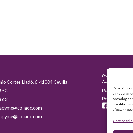
Avisos Legal
nio Cortés Lladó, 6, 41004, Sevilla
Aviso Legal
Para ofrecer
Política de Pri
8 53
almacenar y/
Política de coo
8 63
tecnologías 
identificaci
erapyme@coiiaoc.com
afectar nega
erapyme@coiiaoc.com
Gestionar lo