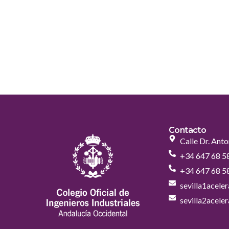
Contacto
Calle Dr. Anto
+34 647 68 5
+34 647 68 5
sevilla1acel
sevilla2acel