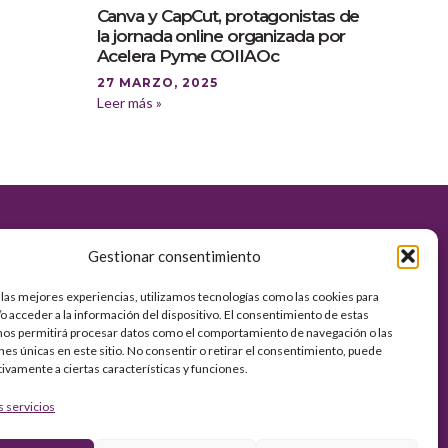
Canva y CapCut, protagonistas de
la jornada online organizada por
Acelera Pyme COIIAOc
27 MARZO, 2025
Leer más »
es
Gestionar consentimiento
 las mejores experiencias, utilizamos tecnologías como las cookies para
vacidad
o acceder a la información del dispositivo. El consentimiento de estas
kies
nos permitirá procesar datos como el comportamiento de navegación o las
ones únicas en este sitio. No consentir o retirar el consentimiento, puede
tivamente a ciertas características y funciones.
s servicios