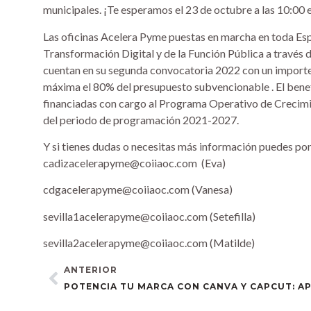
municipales. ¡Te esperamos el 23 de octubre a las 10:00 e
Las oficinas Acelera Pyme puestas en marcha en toda Espa
Transformación Digital y de la Función Pública a través de
cuentan en su segunda convocatoria 2022 con un importe
máxima el 80% del presupuesto subvencionable . El benefi
financiadas con cargo al Programa Operativo de Crecimi
del periodo de programación 2021-2027.
Y si tienes dudas o necesitas más información puedes pon
cadizacelerapyme@coiiaoc.com (Eva)
cdgacelerapyme@coiiaoc.com (Vanesa)
sevilla1acelerapyme@coiiaoc.com (Setefilla)
sevilla2acelerapyme@coiiaoc.com (Matilde)
ANTERIOR