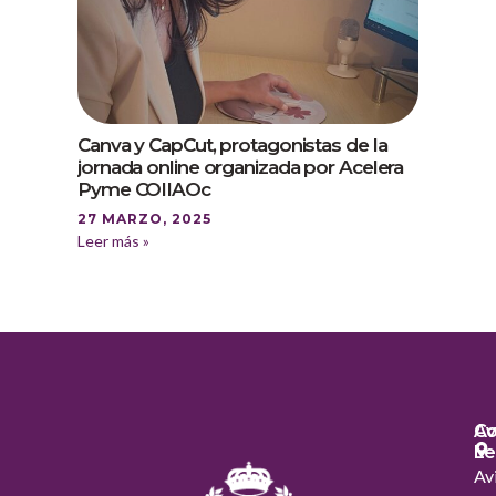
Canva y CapCut, protagonistas de la
jornada online organizada por Acelera
Pyme COIIAOc
27 MARZO, 2025
Leer más »
Co
Av
Le
Av