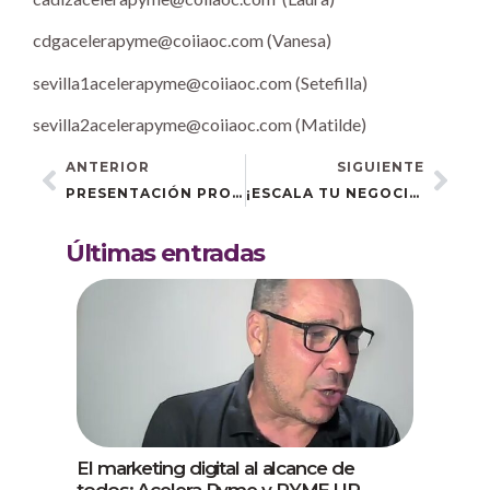
cdgacelerapyme@coiiaoc.com (Vanesa)
sevilla1acelerapyme@coiiaoc.com (Setefilla)
sevilla2acelerapyme@coiiaoc.com (Matilde)
ANTERIOR
SIGUIENTE
PRESENTACIÓN PROGRAMA ACELERA PYME Y JORNADA DE MARKETING DIGITAL EN CÓRDOBA
¡ESCALA TU NEGOCIO CON LAS MEJORES ESTRATEGIAS DIGITALES EN NUESTRO PRÓXIMO EVENTO EN JEREZ!
Últimas entradas
El marketing digital al alcance de
todos: Acelera Pyme y PYME UP