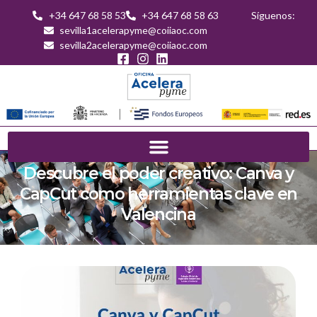
+34 647 68 58 53
+34 647 68 58 63
Síguenos:
sevilla1acelerapyme@coiiaoc.com
sevilla2acelerapyme@coiiaoc.com
Descubre el poder creativo: Canva y
CapCut como herramientas clave en
Valencina