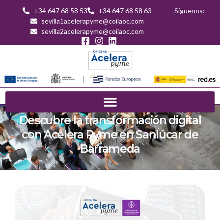
+34 647 68 58 53
+34 647 68 58 63
Síguenos:
sevilla1acelerapyme@coiiaoc.com
sevilla2acelerapyme@coiiaoc.com
Descubre la transformación digital
con Acelera Pyme en Sanlúcar de
Barrameda