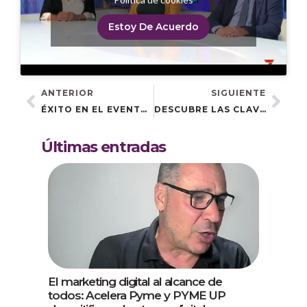
Estoy De Acuerdo
ANTERIOR
SIGUIENTE
ÉXITO EN EL EVENTO DE ACELERA PYME COIIAOC: «SEO, SEM Y GOOGLE ANALYTICS PARA EMPRESAS»
DESCUBRE LAS CLAVES DEL ÉXITO ONLINE EN EL PRÓXIMO EVENTO DE ACELERA PYME: “MARKETING DIGITAL: TUS ESTRATEGIAS PARA TRIUNFAR EN INTERNET
Últimas entradas
El marketing digital al alcance de
todos: Acelera Pyme y PYME UP