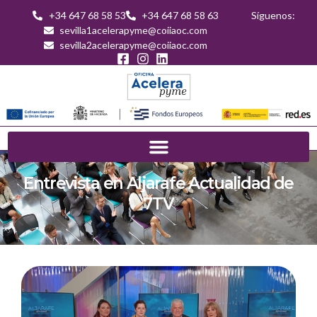
+34 647 68 58 53
+34 647 68 58 63
Síguenos:
sevilla1acelerapyme@coiiaoc.com
sevilla2acelerapyme@coiiaoc.com
Entrevista en Aljarafe Actualidad de
7TV