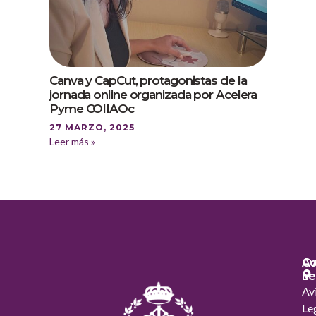
Canva y CapCut, protagonistas de la
jornada online organizada por Acelera
Pyme COIIAOc
27 MARZO, 2025
Leer más »
Co
Av
Le
Av
Le