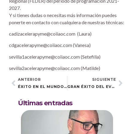
Regional (FEDER) del periodo de programación 2021-
2027.
Y si tienes dudas o necesitas más información puedes
ponerte en contacto con cualquiera de nuestras técnicas:
cadizacelerapyme@coiiaoc.com (Laura)
cdgacelerapyme@coiiaoc.com (Vanesa)
sevilla1acelerapyme@coiiaoc.com (Setefilla)
sevilla2acelerapyme@coiiaoc.com (Matilde)
ANTERIOR
SIGUIENTE
ÉXITO EN EL MUNDO DIGITAL: RESUMEN DEL EVENTO CELEBRADO EN ESTEPA
GRAN ÉXITO DEL EVENTO SOBRE REDES SOCIALES CELEBRADO EN UTRERA
Últimas entradas