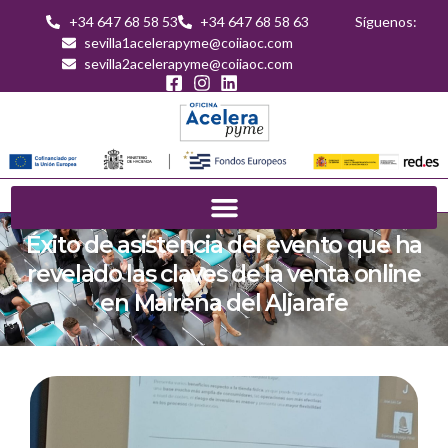
+34 647 68 58 53
+34 647 68 58 63
Síguenos:
sevilla1acelerapyme@coiiaoc.com
sevilla2acelerapyme@coiiaoc.com
Éxito de asistencia del evento que ha
revelado las claves de la venta online
en Mairena del Aljarafe