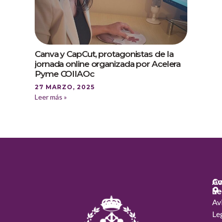
Canva y CapCut, protagonistas de la
jornada online organizada por Acelera
Pyme COIIAOc
27 MARZO, 2025
Leer más »
Co
Av
Le
Av
Le