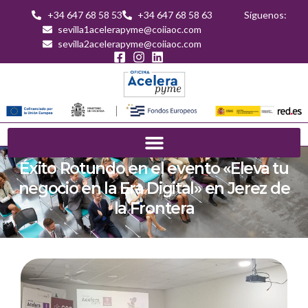
+34 647 68 58 53
+34 647 68 58 63
Síguenos:
sevilla1acelerapyme@coiiaoc.com
sevilla2acelerapyme@coiiaoc.com
Éxito Rotundo en el evento «Eleva tu
negocio en la Era Digital» en Jerez de
la Frontera