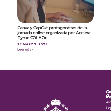
Canva y CapCut, protagonistas de la
jornada online organizada por Acelera
Pyme COIIAOc
27 MARZO, 2025
Leer más »
Co
Av
Le
Av
Le