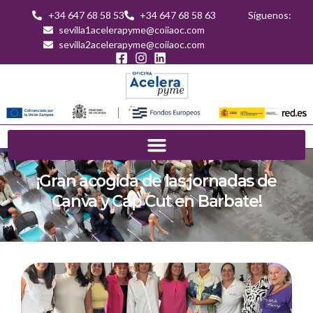
+34 647 68 58 53
+34 647 68 58 63
Síguenos:
sevilla1acelerapyme@coiiaoc.com
sevilla2acelerapyme@coiiaoc.com
¡Gran acogida de las jornadas de
Canva y Cap Cut en Barbate!