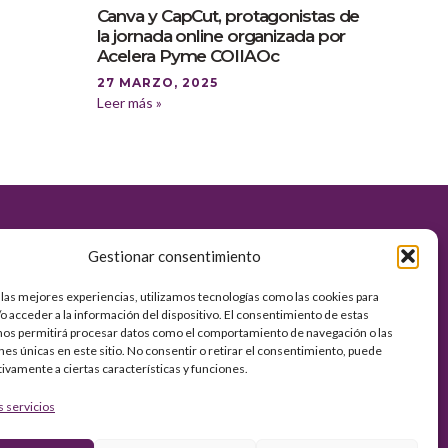
Canva y CapCut, protagonistas de
la jornada online organizada por
Acelera Pyme COIIAOc
27 MARZO, 2025
Leer más »
es
Gestionar consentimiento
 las mejores experiencias, utilizamos tecnologías como las cookies para
vacidad
o acceder a la información del dispositivo. El consentimiento de estas
kies
nos permitirá procesar datos como el comportamiento de navegación o las
ones únicas en este sitio. No consentir o retirar el consentimiento, puede
tivamente a ciertas características y funciones.
s servicios