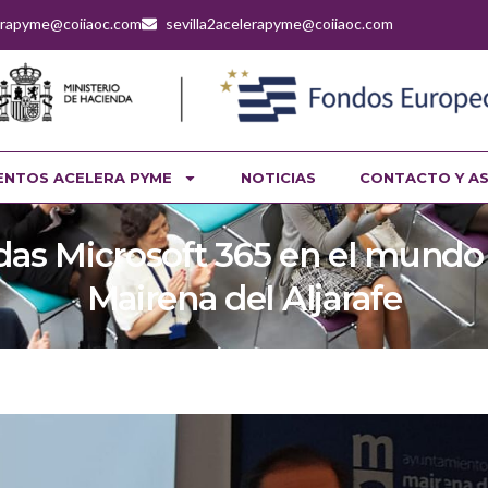
lerapyme@coiiaoc.com
sevilla2acelerapyme@coiiaoc.com
ENTOS ACELERA PYME
NOTICIAS
CONTACTO Y A
adas Microsoft 365 en el mundo
Mairena del Aljarafe