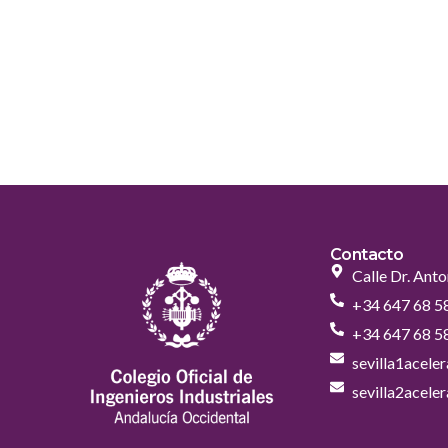
Contacto
Calle Dr. Anto
+34 647 68 5
+34 647 68 5
sevilla1acel
sevilla2acel