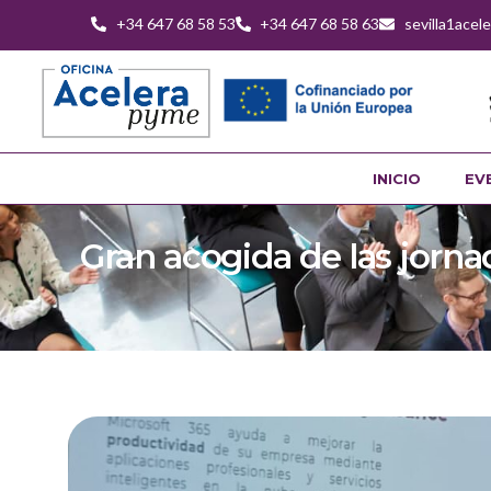
+34 647 68 58 53
+34 647 68 58 63
sevilla1ace
INICIO
EV
Gran acogida de las jorn