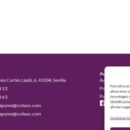
Avisos Legal
nio Cortés Lladó, 6, 41004, Sevilla
Aviso Legal
Para ofrecer
Política de Pri
8 53
almacenar y/
Política de coo
8 63
tecnologías 
identificaci
erapyme@coiiaoc.com
afectar nega
erapyme@coiiaoc.com
Gestionar lo