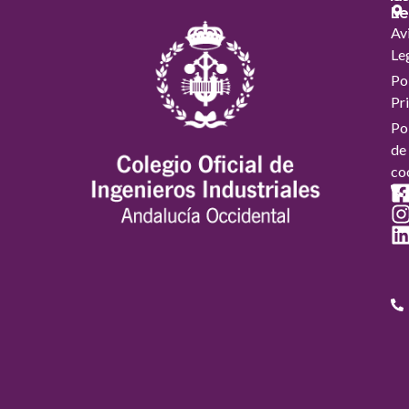
Le
Av
Le
Pol
Pr
Pol
de
co