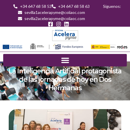
+34 647 68 58 53
+34 647 68 58 63
Síguenos:
sevilla1acelerapyme@coiiaoc.com
sevilla2acelerapyme@coiiaoc.com
La Inteligencia Artificial protagonista
de las jornadas de hoy en Dos
Hermanas