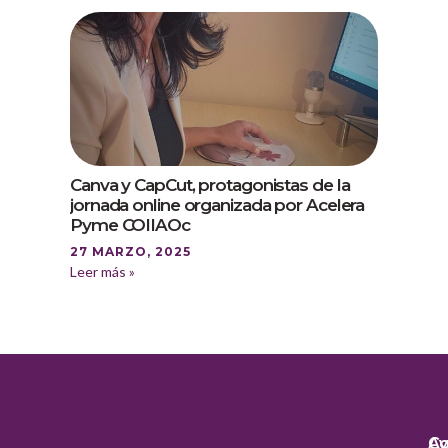
Canva y CapCut, protagonistas de la
jornada online organizada por Acelera
Pyme COIIAOc
27 MARZO, 2025
Leer más »
Co
Av