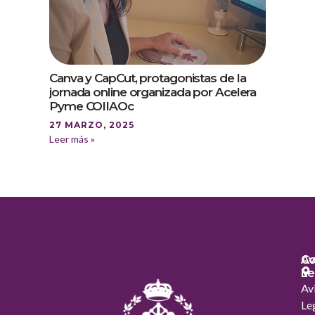
Canva y CapCut, protagonistas de la
jornada online organizada por Acelera
Pyme COIIAOc
27 MARZO, 2025
Leer más »
Co
Av
Le
Av
Le