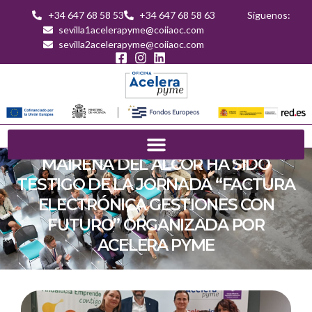
+34 647 68 58 53
+34 647 68 58 63
Síguenos:
sevilla1acelerapyme@coiiaoc.com
sevilla2acelerapyme@coiiaoc.com
MAIRENA DEL ALCOR HA SIDO
TESTIGO DE LA JORNADA “FACTURA
ELECTRÓNICA GESTIONES CON
FUTURO” ORGANIZADA POR
ACELERA PYME