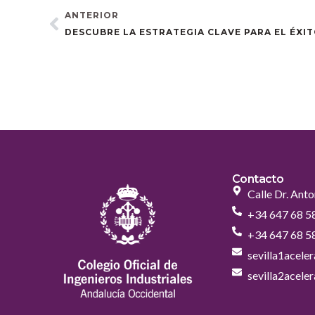
ANTERIOR
Contacto
Calle Dr. Anto
+34 647 68 5
+34 647 68 5
sevilla1acel
sevilla2acel