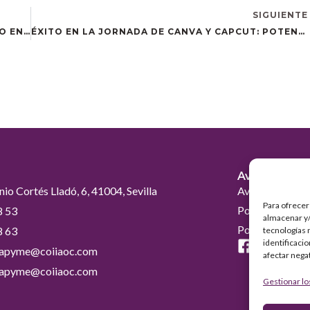
SIGUIENTE
DESCUBRE LA ESTRATEGIA CLAVE PARA EL ÉXITO EN REDES SOCIALES CON NUESTRO PRÓXIMO EVENTO EN SANLÚCAR DE BARRAMEDA
ÉXITO EN LA JORNADA DE CANVA Y CAPCUT: POTENCIA LA IMAGEN DE TU MARCA CON CONTENIDO VISUAL
Avisos Legal
nio Cortés Lladó, 6, 41004, Sevilla
Aviso Legal
Para ofrecer
Política de Pri
8 53
almacenar y/
Política de coo
8 63
tecnologías 
identificaci
erapyme@coiiaoc.com
afectar nega
erapyme@coiiaoc.com
Gestionar lo