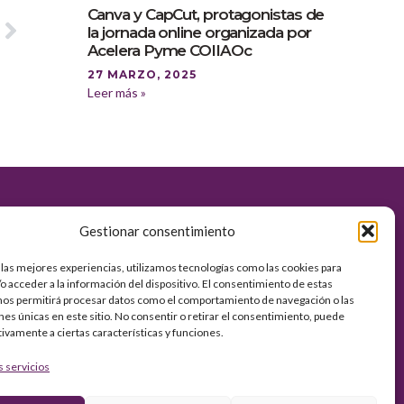
Canva y CapCut, protagonistas de
la jornada online organizada por
Acelera Pyme COIIAOc
27 MARZO, 2025
Leer más »
es
Gestionar consentimiento
 las mejores experiencias, utilizamos tecnologías como las cookies para
vacidad
o acceder a la información del dispositivo. El consentimiento de estas
kies
nos permitirá procesar datos como el comportamiento de navegación o las
ones únicas en este sitio. No consentir o retirar el consentimiento, puede
tivamente a ciertas características y funciones.
s servicios