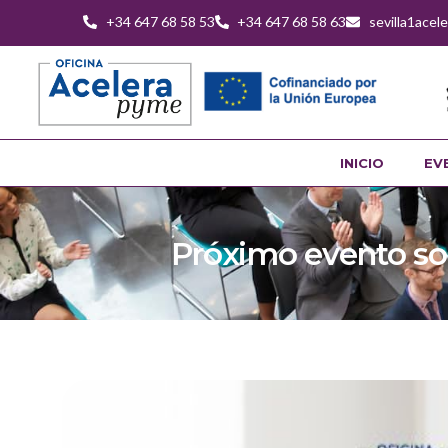
+34 647 68 58 53
+34 647 68 58 63
sevilla1ace
INICIO
EV
Próximo evento sob