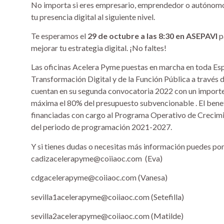
No importa si eres empresario, emprendedor o autónomo: 
tu presencia digital al siguiente nivel.
Te esperamos el
29 de octubre a las 8:30 en ASEPAVI
p
mejorar tu estrategia digital. ¡No faltes!
Las oficinas Acelera Pyme puestas en marcha en toda Espa
Transformación Digital y de la Función Pública a través de
cuentan en su segunda convocatoria 2022 con un importe
máxima el 80% del presupuesto subvencionable . El benefi
financiadas con cargo al Programa Operativo de Crecimi
del periodo de programación 2021-2027.
Y si tienes dudas o necesitas más información puedes pon
cadizacelerapyme@coiiaoc.com (Eva)
cdgacelerapyme@coiiaoc.com (Vanesa)
sevilla1acelerapyme@coiiaoc.com (Setefilla)
sevilla2acelerapyme@coiiaoc.com (Matilde)