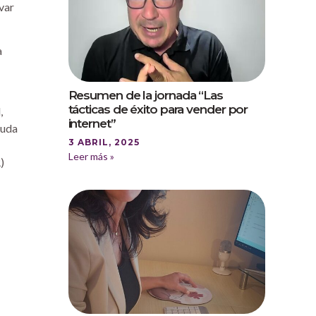
var
a
Resumen de la jornada “Las
tácticas de éxito para vender por
,
internet”
yuda
3 ABRIL, 2025
Leer más »
)