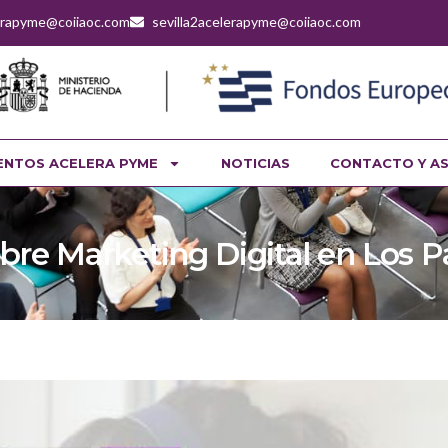
lerapyme@coiiaoc.com
sevilla2acelerapyme@coiiaoc.com
ENTOS ACELERA PYME
NOTICIAS
CONTACTO Y A
re Marketing Digital en Los Pal