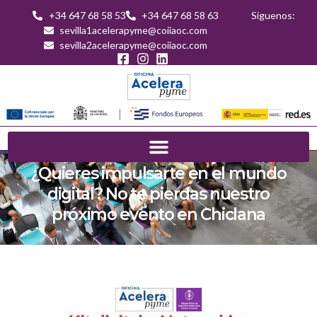
+34 647 68 58 53
+34 647 68 58 63
Síguenos:
sevilla1acelerapyme@coiiaoc.com
sevilla2acelerapyme@coiiaoc.com
¿Quieres impulsarte en el mundo
digital? No te pierdas nuestro
próximo evento en Chiclana