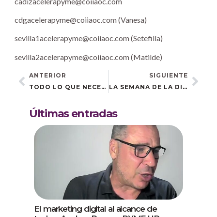
cadizacelerapyme@coiiaoc.com
cdgacelerapyme@coiiaoc.com (Vanesa)
sevilla1acelerapyme@coiiaoc.com (Setefilla)
sevilla2acelerapyme@coiiaoc.com (Matilde)
ANTERIOR
SIGUIENTE
TODO LO QUE NECESITAS SABER SOBRE LA FACTURA ELECTRÓNICA: ASÍ FUE LA JORNADA EN COLABORACIÓN CON EL CADE DE HUELVA
LA SEMANA DE LA DIGITALIZACIÓN LLEGA A CASARES: PON A PUNTO LAS REDES SOCIALES PARA TU NEGOCIO EN 2025
Últimas entradas
El marketing digital al alcance de