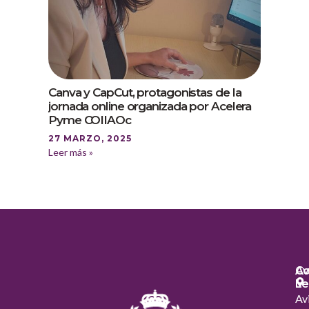
Canva y CapCut, protagonistas de la
jornada online organizada por Acelera
Pyme COIIAOc
27 MARZO, 2025
Leer más »
Co
Av
Le
Av