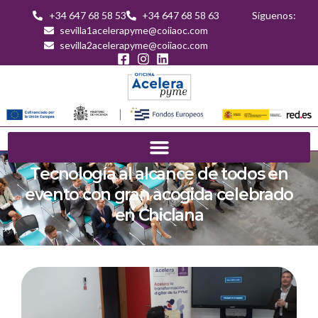
+34 647 68 58 53
+34 647 68 58 63
Síguenos:
sevilla1acelerapyme@coiiaoc.com
sevilla2acelerapyme@coiiaoc.com
Tecnología al alcance de todos en
evento con gran acogida celebrado
en Chiclana