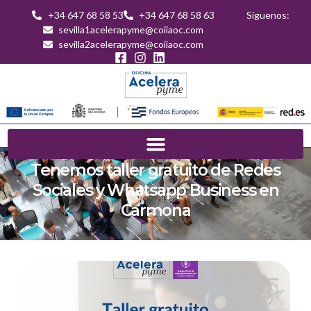
+34 647 68 58 53
+34 647 68 58 63
Síguenos:
sevilla1acelerapyme@coiiaoc.com
sevilla2acelerapyme@coiiaoc.com
Tenemos taller gratuito de Redes
Sociales y Whatsapp Business en
Carmona