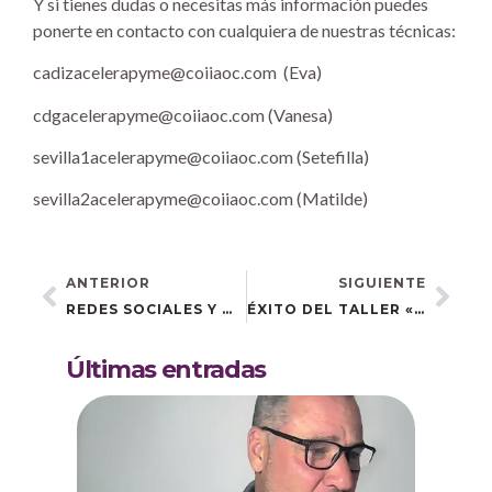
Y si tienes dudas o necesitas más información puedes
ponerte en contacto con cualquiera de nuestras técnicas:
cadizacelerapyme@coiiaoc.com (Eva)
cdgacelerapyme@coiiaoc.com (Vanesa)
sevilla1acelerapyme@coiiaoc.com (Setefilla)
sevilla2acelerapyme@coiiaoc.com (Matilde)
ANTERIOR
SIGUIENTE
REDES SOCIALES Y WHATSAPP BUSINESS – ESTRATEGIAS DE VANGUARDIA PARA TU NEGOCIO EN CASTILLEJA DE LA CUESTA
ÉXITO DEL TALLER «CANVA Y CAPCUT» CELEBRADO EN ESTEPA
Últimas entradas