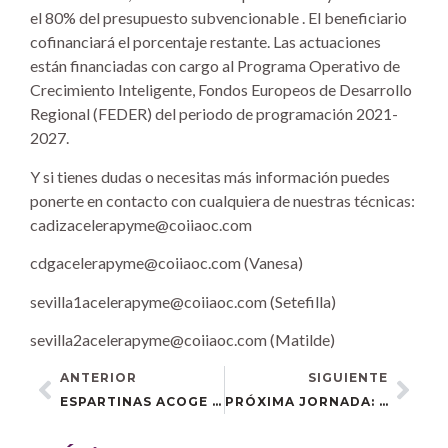
el 80% del presupuesto subvencionable . El beneficiario
cofinanciará el porcentaje restante. Las actuaciones
están financiadas con cargo al Programa Operativo de
Crecimiento Inteligente, Fondos Europeos de Desarrollo
Regional (FEDER) del periodo de programación 2021-
2027.
Y si tienes dudas o necesitas más información puedes
ponerte en contacto con cualquiera de nuestras técnicas:
cadizacelerapyme@coiiaoc.com
cdgacelerapyme@coiiaoc.com (Vanesa)
sevilla1acelerapyme@coiiaoc.com (Setefilla)
sevilla2acelerapyme@coiiaoc.com (Matilde)
ANTERIOR
SIGUIENTE
ESPARTINAS ACOGE UNA JORNADA TRANSFORMADORA SOBRE REDES SOCIALES Y VENTA ONLINE
PRÓXIMA JORNADA: «FACTURA ELECTRÓNICA: TODO LO QUE NECESITAS SABER»