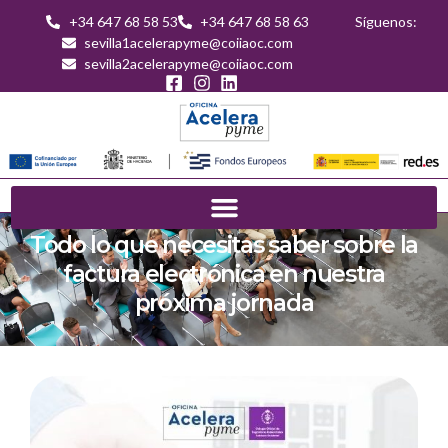
+34 647 68 58 53
+34 647 68 58 63
Síguenos:
sevilla1acelerapyme@coiiaoc.com
sevilla2acelerapyme@coiiaoc.com
Todo lo que necesitas saber sobre la
factura electrónica en nuestra
próxima jornada