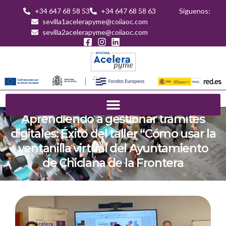
+34 647 68 58 53
+34 647 68 58 63
Síguenos:
sevilla1acelerapyme@coiiaoc.com
sevilla2acelerapyme@coiiaoc.com
Aprendiendo a gestionar trámites
digitales: Éxito del taller “Cómo usar la
ventanilla virtual del Ayuntamiento
de Chiclana de la Frontera