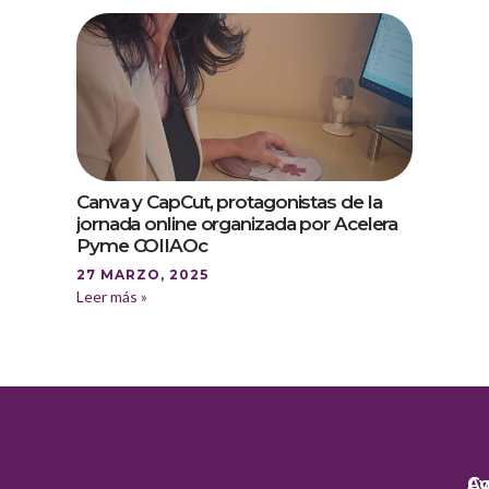
Canva y CapCut, protagonistas de la
jornada online organizada por Acelera
Pyme COIIAOc
27 MARZO, 2025
Leer más »
Co
Av