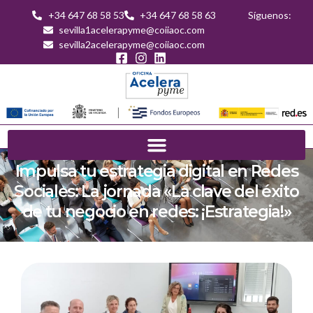
+34 647 68 58 53
+34 647 68 58 63
Síguenos:
sevilla1acelerapyme@coiiaoc.com
sevilla2acelerapyme@coiiaoc.com
Impulsa tu estrategia digital en Redes
Sociales: La jornada «La clave del éxito
de tu negocio en redes: ¡Estrategia!»