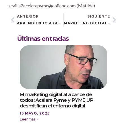
sevilla2acelerapyme@coiiaoc.com (Matilde)
ANTERIOR
SIGUIENTE
APRENDIENDO A GESTIONAR TRÁMITES DIGITALES: ÉXITO DEL TALLER “CÓMO USAR LA VENTANILLA VIRTUAL DEL AYUNTAMIENTO DE CHICLANA DE LA FRONTERA
MARKETING DIGITAL: LA CLAVE PARA QUE TU NEGOCIO TRIUNFE EN INTERNET
Últimas entradas
El marketing digital al alcance de
todos: Acelera Pyme y PYME UP
desmitifican el entorno digital
15 MAYO, 2025
Leer más »