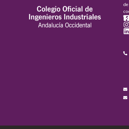
de
co