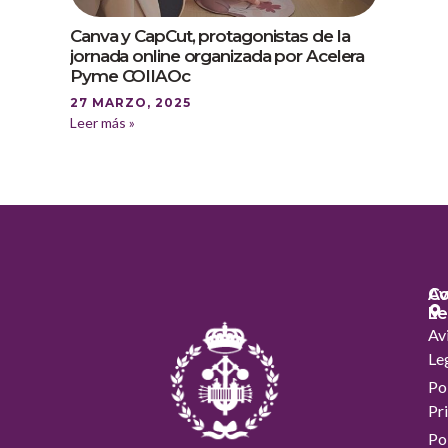
Canva y CapCut, protagonistas de la
jornada online organizada por Acelera
Pyme COIIAOc
27 MARZO, 2025
Leer más »
Co
Av
Le
Av
Le
Pol
Pr
Pol