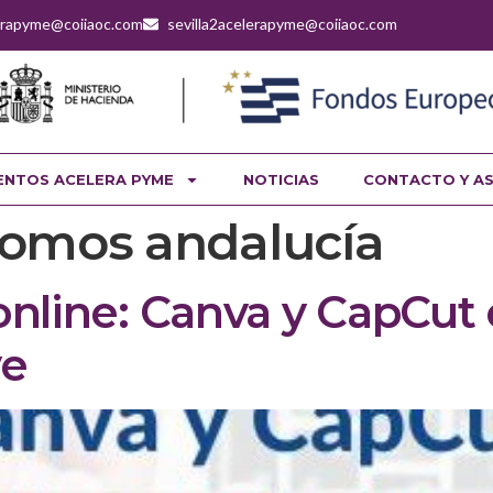
lerapyme@coiiaoc.com
sevilla2acelerapyme@coiiaoc.com
ENTOS ACELERA PYME
NOTICIAS
CONTACTO Y A
omos andalucía
 online: Canva y CapCu
ve