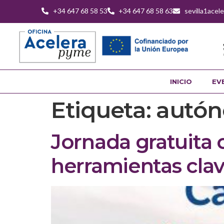
+34 647 68 58 53
+34 647 68 58 63
sevilla1ace
INICIO
EV
Etiqueta:
autón
Jornada gratuita
herramientas cla