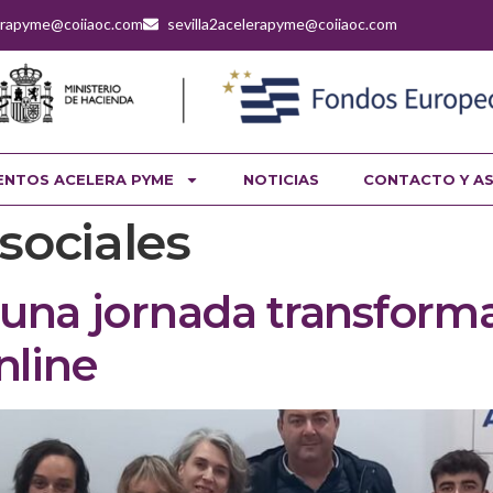
lerapyme@coiiaoc.com
sevilla2acelerapyme@coiiaoc.com
ENTOS ACELERA PYME
NOTICIAS
CONTACTO Y A
sociales
 una jornada transform
nline