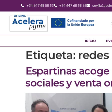
+34 647 68 58 53
+34 647 68 58 63
sevilla1ace
INICIO
EV
Etiqueta:
redes 
Espartinas acoge
sociales y venta o